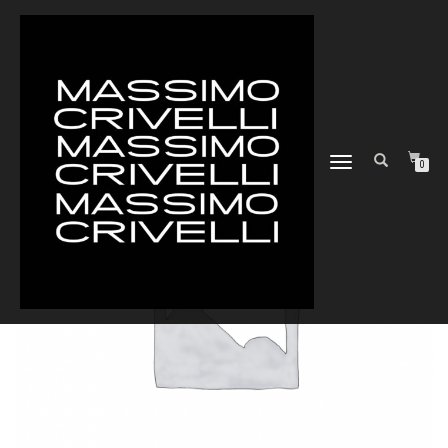
Home
/
Donna
/ prova
NAVIGAZIONE
0
TOGGLE