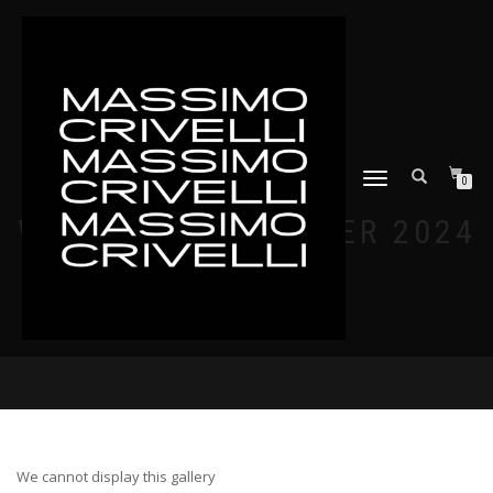
NAVIGAZIONE
0
TOGGLE
WOMAN FALL WINTER 2024
We cannot display this gallery